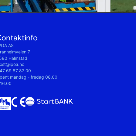
Kontaktinfo
POA AS
ranheimveien 7
580 Halmstad
ost@ipoa.no
47 69 87 82 00
pent mandag - fredag 08.00
 16.00