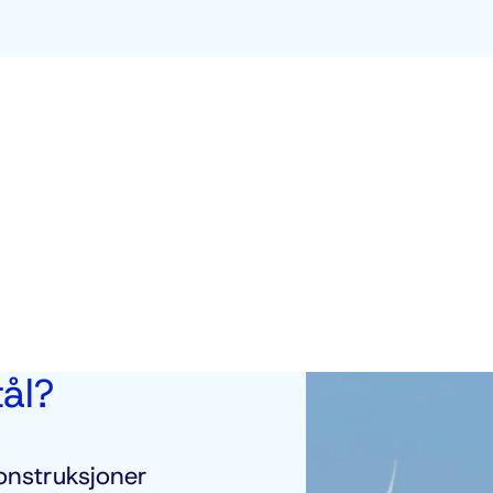
ål?
onstruksjoner