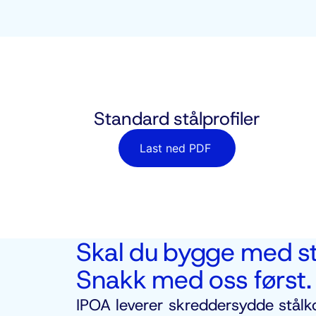
Standard stålprofiler
Last ned PDF
Skal du bygge med st
Snakk med oss først.
IPOA leverer skreddersydde stålk