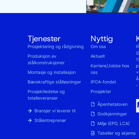
Tjenester
Nyttig
Prosjektering og rådgivning
Om oss
I
G
Produksjon av
Aktuelt
1
stålkonstruksjoner
p
Karriere/Jobbe hos
+
Montasje og installasjon
oss
Å
Bærekraftige stålløsninger
IPOA-fondet
-
Prosjektledelse og
Prosjekter
totalleveranser
Åpenhetsloven
Bransjer vi leverer til
Godkjenninger
Stålentreprenør
Miljø (EPD, LCA)
Tabeller og skjema