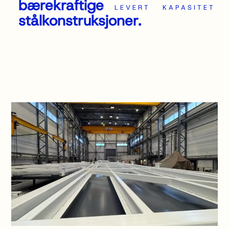
bærekraftige
LEVERT
KAPASITET
stålkonstruksjoner.