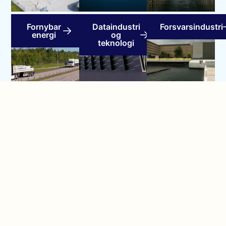
Fornybar
Dataindustri
Forsvarsindustri
energi
og
teknologi
Idrett og
Offentlig
Detalj- og
kultur
sektor
servicebransjen