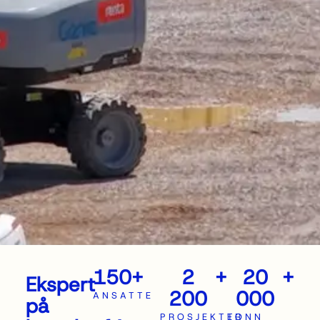
150
+
2
+
20
+
Ekspert
200
000
ANSATTE
på
PROSJEKTER
TONN