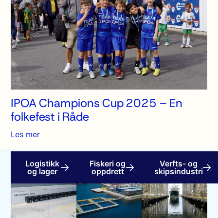
IPOA Champions Cup 2025 – En
folkefest i Råde
Les mer
Logistikk
Fiskeri og
Verfts- og
og lager
oppdrett
skipsindustri