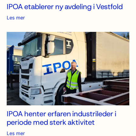
IPOA etablerer ny avdeling i Vestfold
Les mer
IPOA henter erfaren industrileder i
periode med sterk aktivitet
Les mer