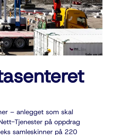
tasenteret
ner – anlegget som skal
Nett-Tjenester på oppdrag
upleks samleskinner på 220