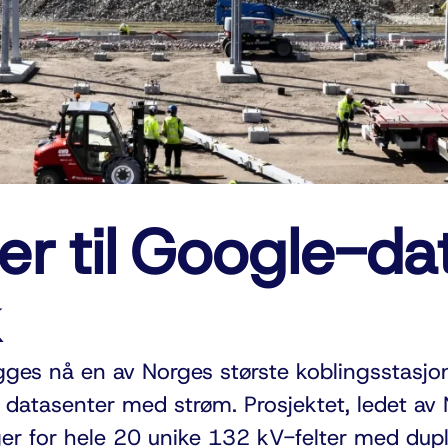
er til Google-da
k
gges nå en av Norges største koblingsstasjo
atasenter med strøm. Prosjektet, ledet av 
egger for hele 20 unike 132 kV-felter med d