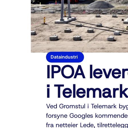
Dataindustri
IPOA lever
i Telemar
Ved Gromstul i Telemark by
forsyne Googles kommende d
fra netteier Lede, tilrettel