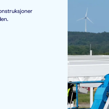
onstruksjoner
en.​