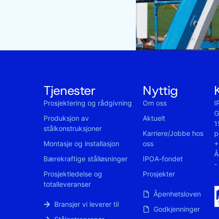
Tjenester
Nyttig
Prosjektering og rådgivning
Om oss
I
G
Produksjon av
Aktuelt
1
stålkonstruksjoner
p
Karriere/Jobbe hos
+
Montasje og installasjon
oss
Å
Bærekraftige stålløsninger
IPOA-fondet
-
Prosjektledelse og
Prosjekter
totalleveranser
Åpenhetsloven
Bransjer vi leverer til
Godkjenninger