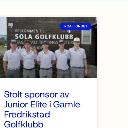
IPOA-FONDET
Stolt sponsor av
Junior Elite i Gamle
Fredrikstad
Golfklubb