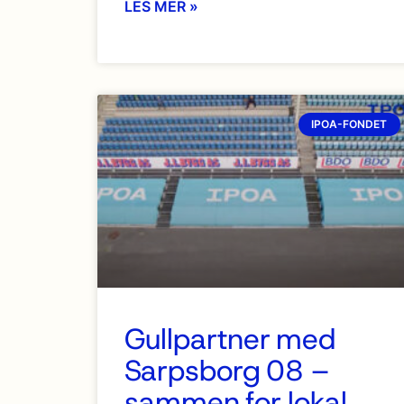
LES MER »
IPOA-FONDET
Gullpartner med
Sarpsborg 08 –
sammen for lokal