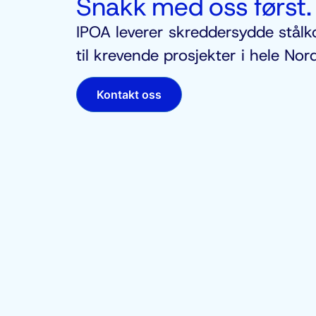
Snakk med oss først.
IPOA leverer skreddersydde stålk
til krevende prosjekter i hele Nord
Kontakt oss