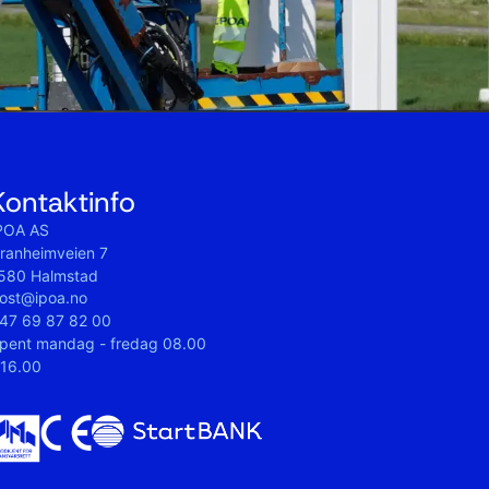
Kontaktinfo
POA AS
ranheimveien 7
580 Halmstad
ost@ipoa.no
47 69 87 82 00
pent mandag - fredag 08.00
 16.00