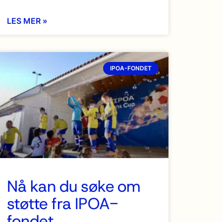
LES MER »
IPOA-FONDET
Nå kan du søke om
støtte fra IPOA-
fondet