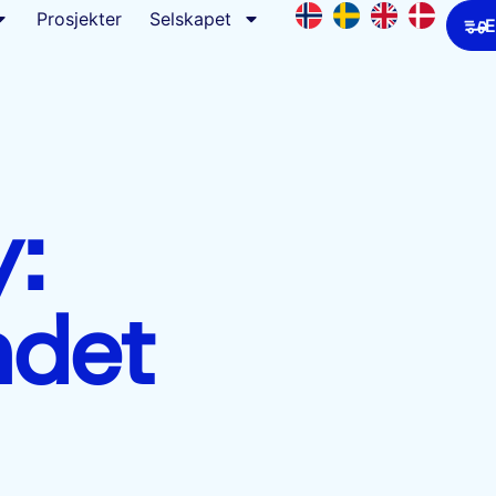
Prosjekter
Selskapet
E
:
ndet