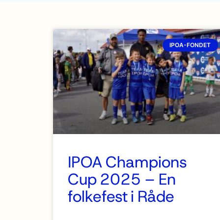
IPOA-FONDET
IPOA Champions
Cup 2025 – En
folkefest i Råde