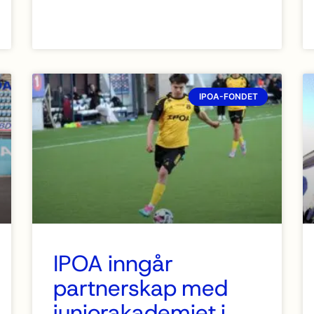
IPOA-FONDET
IPOA inngår
partnerskap med
juniorakademiet i