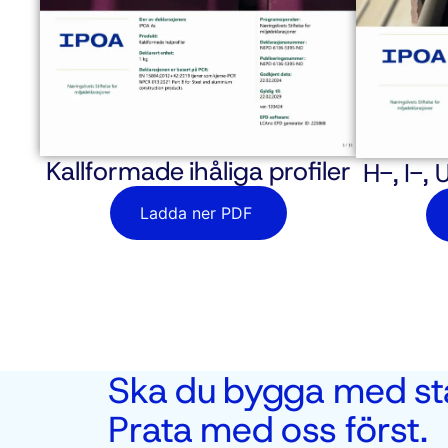
Kallformade ihåliga profiler
H-, I-, 
Ladda ner PDF
Ska du bygga med st
Prata med oss först.