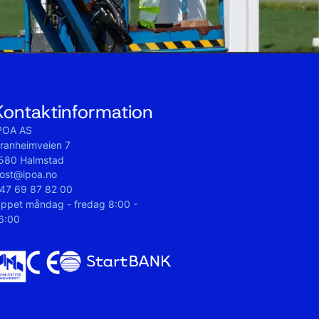
Kontaktinformation
POA AS
ranheimveien 7
580 Halmstad
ost@ipoa.no
47 69 87 82 00
ppet måndag - fredag 8:00 -
6:00