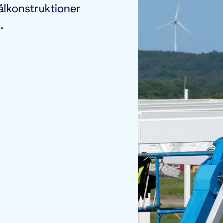
ålkonstruktioner
.