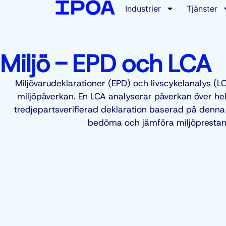
Industrier
Tjänster
Miljö - EPD och LCA
Miljövarudeklarationer (EPD)
och
livscykelanalys (L
miljöpåverkan. En LCA analyserar påverkan över he
tredjepartsverifierad deklaration baserad på denna a
bedöma och jämföra miljöprestand