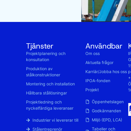
Tjänster
Användbar
Projektplanering och
Om oss
I
konsultation
G
Aktuella frågor
1
Produktion av
p
Karriär/Jobba hos oss
stålkonstruktioner
+
IPOA-fonden
Ö
Montering och installation
Projekt
1
Hållbara stållösningar
Öppenhetslagen
Projektledning och
nyckelfärdiga leveranser
Godkännanden
Miljö (EPD, LCA)
Industrier vi levererar till
Tabeller och
Stålentreprenör