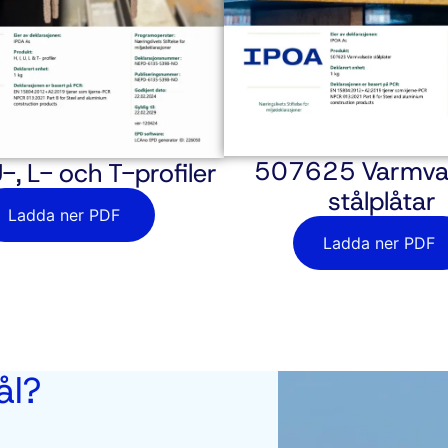
507625 Varmva
U-, L- och T-profiler
stålplåtar
Ladda ner PDF
Ladda ner PDF
ål?