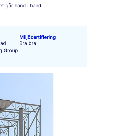
et går hand i hand.
Miljöcertifiering
nad
Bra bra
g Group