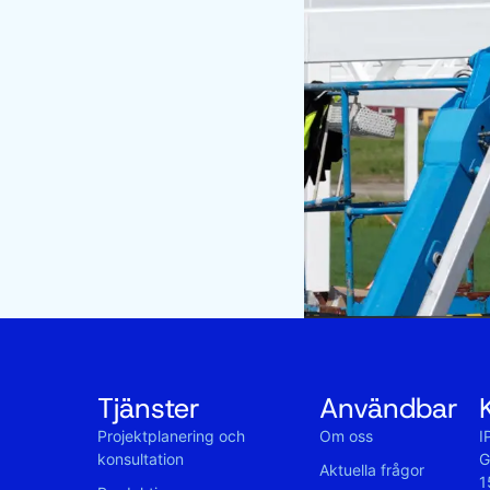
Tjänster
Användbar
Projektplanering och
Om oss
I
konsultation
G
Aktuella frågor
1