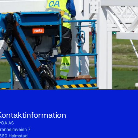
Kontaktinformation
POA AS
ranheimveien 7
580 Halmstad