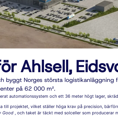
ör Ahlsell, Eidsvo
och byggt Norges största logistikanläggning f
center på 62 000 m².
rat automationssystem och ett 36 meter högt lager, skrädda
a till projektet, vilket ställer höga krav på precision, bär
y Good
, och taket är täckt med solceller som producerar m