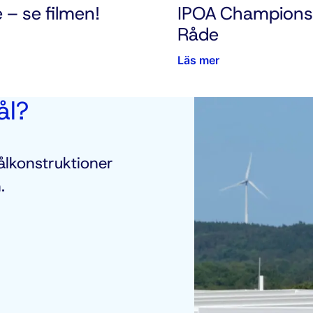
e – se filmen!
IPOA Champions 
Råde
Läs mer
ål?
ålkonstruktioner
.