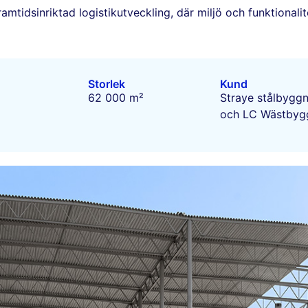
mtidsinriktad logistikutveckling, där miljö och funktionalit
Storlek
Kund
62 000 m²
Straye stålbygg
och LC Wästbyg