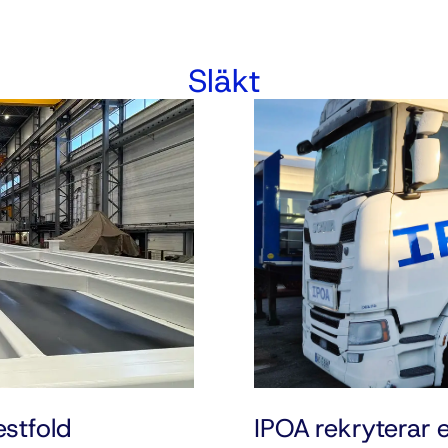
Släkt
estfold
IPOA rekryterar 