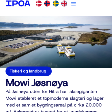
Fiskeri og landbrug
Mowi Jøsnøya
På Jøsnøya uden for Hitra har laksegiganten
Mowi etableret et topmoderne slagteri og lager
med et samlet bygningsareal på cirka 20.000
m². Anlægget er bygget for at imødekomme