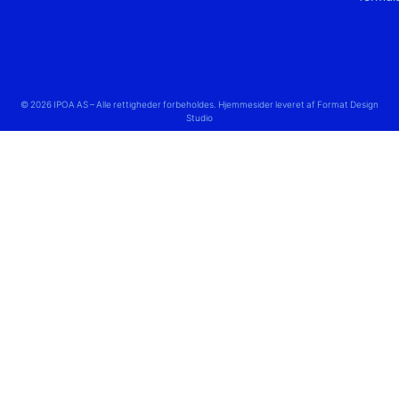
© 2026 IPOA AS – Alle rettigheder forbeholdes. Hjemmesider leveret af Format Design
Studio