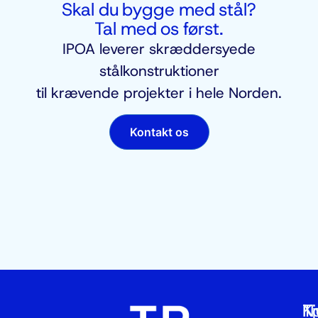
Skal du bygge med stål?
Tal med os først.
IPOA leverer skræddersyede
stålkonstruktioner
til krævende projekter i hele Norden.
Kontakt os
T
N
K